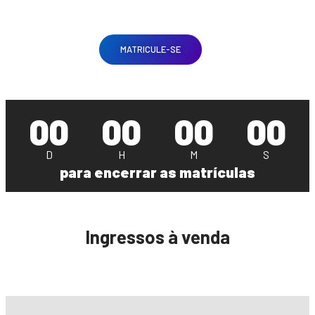
MATRICULE-SE
00
00
00
00
D
H
M
S
para encerrar as matrículas
Ingressos à venda